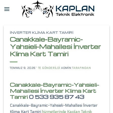
Skip
to
content
İNVERTER KLIMA KART TAMIRI
Canakkale-Bayramic-
Yahsieli-Mahallesi İnverter
Klima Kart Tamiri
TEMMUZ 9, 2026
’' TE GÖNDERILDI
ADMIN
TARAFINDAN
Canakkale-Bayramic-Yahsieli-
Mahallesi İnverter Klima Kart
Tamiri
0 533 935 87 43
Canakkale-Bayramic-Yahsieli-Mahallesi İnverter
Klima Kart Tamiri
hizmetlerinde Kaplan Teknik