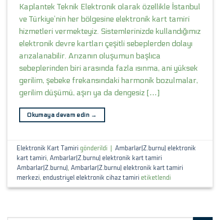
Kaplantek Teknik Elektronik olarak özellikle İstanbul
ve Türkiye’nin her bölgesine elektronik kart tamiri
hizmetleri vermekteyiz. Sistemlerinizde kullandığımız
elektronik devre kartları çeşitli sebeplerden dolayı
arızalanabilir. Arızanın oluşumun başlıca
sebeplerinden biri arasında fazla ısınma, ani yüksek
gerilim, şebeke frekansındaki harmonik bozulmalar,
gerilim düşümü, aşırı ya da dengesiz […]
Okumaya devam edin
→
Elektronik Kart Tamiri
gönderildi
|
Ambarlar(Z.burnu) elektronik
kart tamiri
,
Ambarlar(Z.burnu) elektronik kart tamiri
Ambarlar(Z.burnu)
,
Ambarlar(Z.burnu) elektronik kart tamiri
merkezi
,
endustriyel elektronik cihaz tamiri
etiketlendi