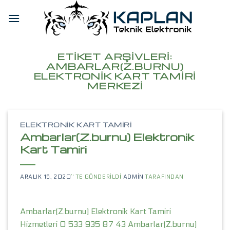
Skip
to
content
ETIKET ARŞIVLERI:
AMBARLAR(Z.BURNU)
ELEKTRONIK KART TAMIRI
MERKEZI
ELEKTRONIK KART TAMIRI
Ambarlar(Z.burnu) Elektronik
Kart Tamiri
ARALIK 15, 2020
’' TE GÖNDERILDI
ADMIN
TARAFINDAN
Ambarlar(Z.burnu) Elektronik Kart Tamiri
Hizmetleri 0 533 935 87 43 Ambarlar(Z.burnu)